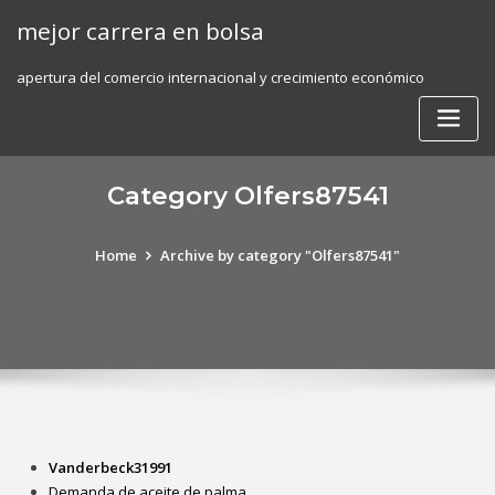
Skip
mejor carrera en bolsa
to
content
apertura del comercio internacional y crecimiento económico
Category Olfers87541
Home
Archive by category "Olfers87541"
Vanderbeck31991
Demanda de aceite de palma