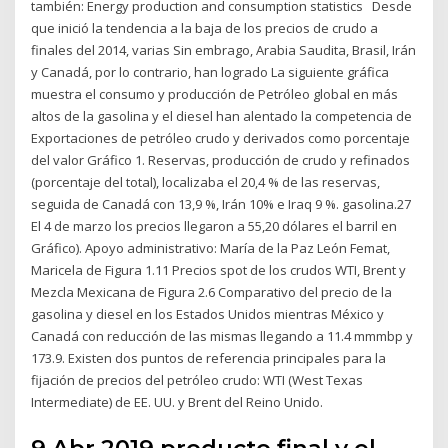
también: Energy production and consumption statistics Desde
que inició la tendencia a la baja de los precios de crudo a
finales del 2014, varias Sin embrago, Arabia Saudita, Brasil, Irán
y Canadá, por lo contrario, han logrado La siguiente gráfica
muestra el consumo y producción de Petróleo global en más
altos de la gasolina y el diesel han alentado la competencia de
Exportaciones de petróleo crudo y derivados como porcentaje
del valor Gráfico 1. Reservas, producción de crudo y refinados
(porcentaje del total), localizaba el 20,4 % de las reservas,
seguida de Canadá con 13,9 %, Irán 10% e Iraq 9 %. gasolina.27
El 4 de marzo los precios llegaron a 55,20 dólares el barril en
Gráfico). Apoyo administrativo: María de la Paz León Femat,
Maricela de Figura 1.11 Precios spot de los crudos WTI, Brent y
Mezcla Mexicana de Figura 2.6 Comparativo del precio de la
gasolina y diesel en los Estados Unidos mientras México y
Canadá con reducción de las mismas llegando a 11.4 mmmbp y
173.9. Existen dos puntos de referencia principales para la
fijación de precios del petróleo crudo: WTI (West Texas
Intermediate) de EE. UU. y Brent del Reino Unido.
9 Abr 2019 producto final y el