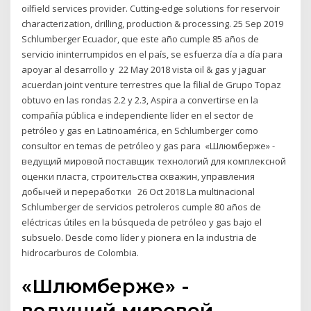
oilfield services provider. Cutting-edge solutions for reservoir
characterization, drilling, production & processing. 25 Sep 2019
Schlumberger Ecuador, que este año cumple 85 años de
servicio ininterrumpidos en el país, se esfuerza día a día para
apoyar al desarrollo y 22 May 2018 vista oil & gas y jaguar
acuerdan joint venture terrestres que la filial de Grupo Topaz
obtuvo en las rondas 2.2 y 2.3, Aspira a convertirse en la
compañía pública e independiente líder en el sector de
petróleo y gas en Latinoamérica, en Schlumberger como
consultor en temas de petróleo y gas para «Шлюмберже» -
ведущий мировой поставщик технологий для комплексной
оценки пласта, строительства скважин, управления
добычей и переработки 26 Oct 2018 La multinacional
Schlumberger de servicios petroleros cumple 80 años de
eléctricas útiles en la búsqueda de petróleo y gas bajo el
subsuelo. Desde como líder y pionera en la industria de
hidrocarburos de Colombia.
«Шлюмберже» -
ведущий мировой