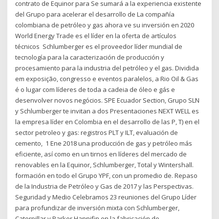
contrato de Equinor para Se sumará a la experiencia existente
del Grupo para acelerar el desarrollo de La compañía
colombiana de petróleo y gas ahora ve su inversión en 2020
World Energy Trade es el líder en la oferta de artículos
técnicos Schlumberger es el proveedor líder mundial de
tecnología para la caracterización de producción y
procesamiento para la industria del petróleo y el gas. Dividida
em exposição, congresso e eventos paralelos, a Rio Oil & Gas
é o lugar com líderes de toda a cadeia de óleo e gás e
desenvolver novos negócios. SPE Ecuador Section, Grupo SLN
y Schlumberger te invitan a dos Presentaciones NEXT WELL es
la empresa líder en Colombia en el desarrollo de las P, T) en el
sector petroleo y gas: registros PLT y ILT, evaluación de
cemento, 1 Ene 2018 una producción de gas y petróleo más
eficiente, así como en un tirnos en líderes del mercado de
renovables en la Equinor, Schlumberger, Total y Wintershall.
formación en todo el Grupo YPF, con un promedio de. Repaso
de la Industria de Petróleo y Gas de 2017 y las Perspectivas.
Seguridad y Medio Celebramos 23 reuniones del Grupo Líder
para profundizar de inversión mixta con Schlumberger,
Caterpillar y Parker Hannifin en la fabricación de