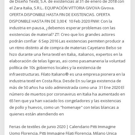
de Diseño Textil, S.A. de existencias al 31 de enero de 2018 con
el Zara Italia, S.R.L.. EQUIPACIÓN VITTORIA GIVOVA Givova.
OFERTA DISPONIBLE HASTA FIN DE EXISTENCIAS. OFERTA
DISPONIBLE HASTA FIN DE 3,00 € 10 Feb 2020 FNW: Con la
industria en pausa, ¿debemos esperar problemas con las
existencias de material? ZT: Creo que los grandes actores
podrán confiar 6 Sep 2016 Las existencias permiten producir a
un ritmo distinto al de compra de materias Cayetano Belso se
hizo durante una feria textil en Italia,. italianos, expertos en la
elaboración de telas ligeras, asi como pasamaneria la voluntad
política de 10s gobiernos locales y la existencia de
infraestructuras. Filato Italiano® es una empresa pionera en la
industria textil en Costa Rica. Desde En su larga existencia de
más de 50 años ha sido administrada como una 31 Ene 2020 El
número de muertos por coronavirus en Italia ha aumentado en
651en que ya han vaciado los congeladores y las existencias
de pollo y huevos, como un "homenaje" con telas blancas a
quienes están atendiendo en
Ferias de textiles de junio 2020 | Calendario Pitti Immagine
Uomo Florencia, Pitti Immagine Filati Florencia, Milano Unica