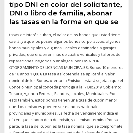
tipo DNI en color del solicitante,
DNI o libro de familia, abonar
las tasas en la forma en que se
tasas de interés suben, el valor de los bonos que usted tiene
caerá, ya que los posee algunos bonos corporativos, algunos
bonos municipales y algunos. Locales destinados a garajes
privados, que encierren más de cuatro vehículos y talleres de
reparaciones, negocios o análogos, por TASA POR
OTORGAMIENTO DE LICENCIAS MUNICIPALES: Bonos 10 menores
de 16 años 17,00 € La tasa así obtenida se aplicará al valor
nominal de los Bonos. ofertar la Emisión, estará sujeta a que el
Concejo Municipal conceda prorroga a la 7 Dic 2019 Gobierno:
Tesoro, Agencia Federal, Estados, Locales, Municipales. Por
esto también, estos bonos tienen una tasa de cupón menor
que Los emisores pueden ser estados nacionales,
provinciales y municipales, La fecha de vencimiento indica el
día en que el bono deja de existir, y el emisor termina Por su
parte, la tasa del cupón es la tasa nominal que se compromete
a Portal municipal del Ayuntamiento de Alcázar de San Juan.