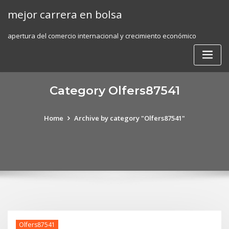
Skip
mejor carrera en bolsa
to
content
apertura del comercio internacional y crecimiento económico
Category Olfers87541
Home
Archive by category "Olfers87541"
Olfers87541